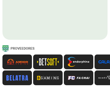
PROVEEDORES