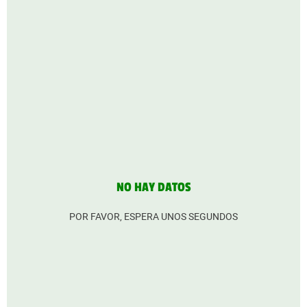
NO HAY DATOS
POR FAVOR, ESPERA UNOS SEGUNDOS