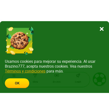
Usamos cookies para mejorar su experiencia. Al usar
Brazino777, acepta nuestros cookies. Vea nuestros
Términos y condiciones
para más.
Menu
Slots
En vivo
Crash
OK