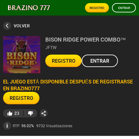
REGISTRO
ENTRAR
VOLVER
BISON RIDGE POWER COMBO™
JFTW
REGISTRO
ENTRAR
EL JUEGO ESTÁ DISPONIBLE DESPUÉS DE REGISTRARSE
EN BRAZINO777
REGISTRO
23
9732
Visualizaciones
RTP:
96.02%