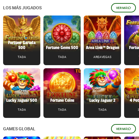
LOS MÁS JUGADOS
VER MÁS
Fortune Garuda
500
Fortune Gems 500
Area Link™ Dragon
Fortu
TADA
TADA
AREAVEGAS
Lucky Jaguar 500
Fortune Coins
Lucky Jaguar 2
4 Pot
TADA
TADA
TADA
GAMES GLOBAL
VER MÁS