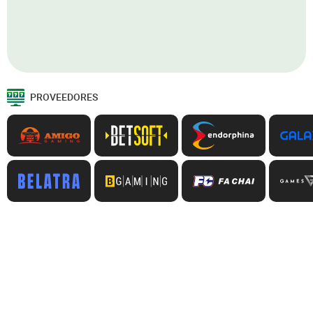
PROVEEDORES