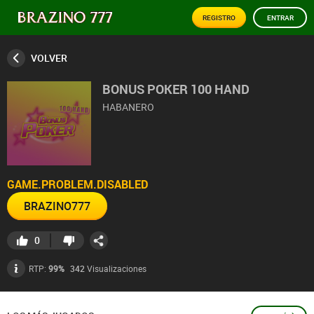
REGISTRO
ENTRAR
VOLVER
BONUS POKER 100 HAND
HABANERO
GAME.PROBLEM.DISABLED
BRAZINO777
0
342
Visualizaciones
RTP:
99%