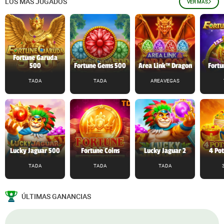
LOS MÁS JUGADOS
VER MÁS
Fortune Garuda
500
Fortune Gems 500
Area Link™ Dragon
Fortu
TADA
TADA
AREAVEGAS
Lucky Jaguar 500
Fortune Coins
Lucky Jaguar 2
4 Pot
TADA
TADA
TADA
ÚLTIMAS GANANCIAS