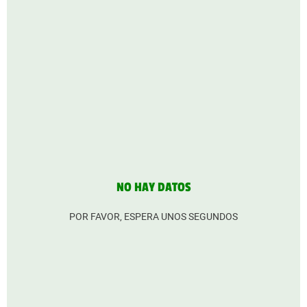
NO HAY DATOS
POR FAVOR, ESPERA UNOS SEGUNDOS