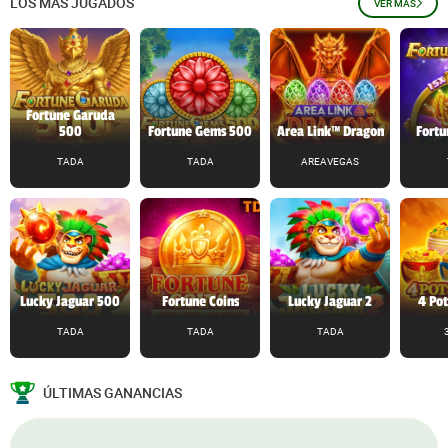
LOS MÁS JUGADOS
VER MÁS
Fortune Garuda
500
Fortune Gems 500
Area Link™ Dragon
Fortu
TADA
TADA
AREAVEGAS
Lucky Jaguar 500
Fortune Coins
Lucky Jaguar 2
4 Pot
TADA
TADA
TADA
ÚLTIMAS GANANCIAS