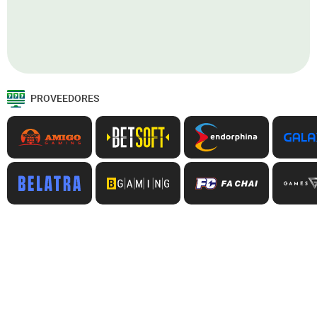
PROVEEDORES