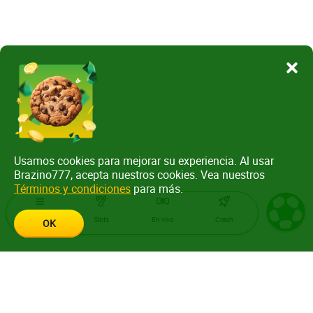
Usamos cookies para mejorar su experiencia. Al usar
Brazino777, acepta nuestros cookies. Vea nuestros
Términos y condiciones
para más.
Menu
Slots
En vivo
Crash
OK
Brazino 777
Juegos De Casino