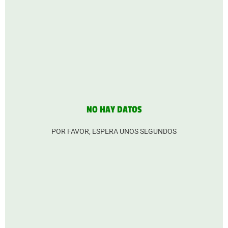
NO HAY DATOS
POR FAVOR, ESPERA UNOS SEGUNDOS