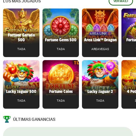
LOS MÁS JUGADOS
VER MÁS
Fortune Garuda
500
Fortune Gems 500
Area Link™ Dragon
Fortu
TADA
TADA
AREAVEGAS
Lucky Jaguar 500
Fortune Coins
Lucky Jaguar 2
4 Pot
TADA
TADA
TADA
ÚLTIMAS GANANCIAS