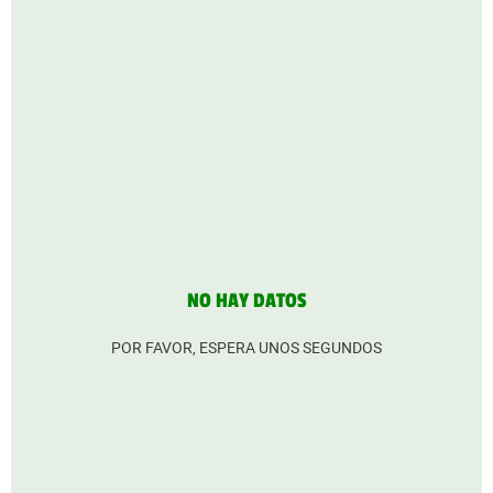
NO HAY DATOS
POR FAVOR, ESPERA UNOS SEGUNDOS