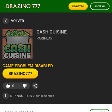
REGISTRO
ENTRAR
VOLVER
CASH CUISINE
PARIPLAY
GAME.PROBLEM.DISABLED
BRAZINO777
0
1425
Visualizaciones
RTP:
94%