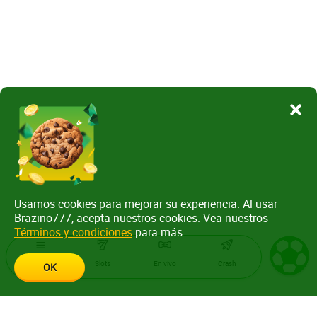
Usamos cookies para mejorar su experiencia. Al usar
Brazino777, acepta nuestros cookies. Vea nuestros
Términos y condiciones
para más.
Menu
Slots
En vivo
Crash
OK