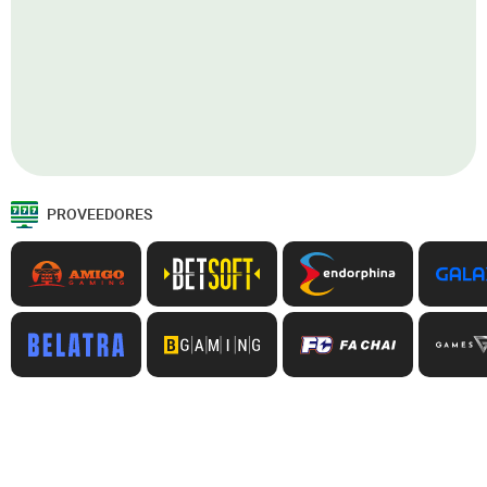
PROVEEDORES