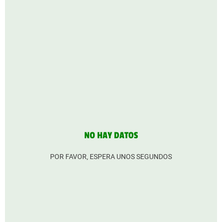
NO HAY DATOS
POR FAVOR, ESPERA UNOS SEGUNDOS