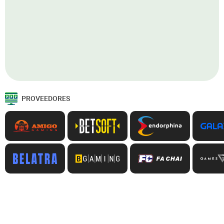
PROVEEDORES