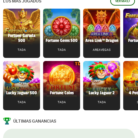
LOS MÁS JUGADOS
VER MÁS
Fortune Garuda
500
Fortune Gems 500
Area Link™ Dragon
Fortu
TADA
TADA
AREAVEGAS
Lucky Jaguar 500
Fortune Coins
Lucky Jaguar 2
4 Pot
TADA
TADA
TADA
ÚLTIMAS GANANCIAS