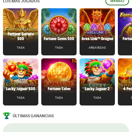
LOS MÁS JUGADOS
VER MÁS
Fortune Garuda
500
Fortune Gems 500
Area Link™ Dragon
Fortu
TADA
TADA
AREAVEGAS
Lucky Jaguar 500
Fortune Coins
Lucky Jaguar 2
4 Pot
TADA
TADA
TADA
ÚLTIMAS GANANCIAS