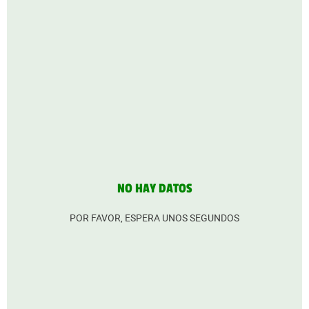
NO HAY DATOS
POR FAVOR, ESPERA UNOS SEGUNDOS