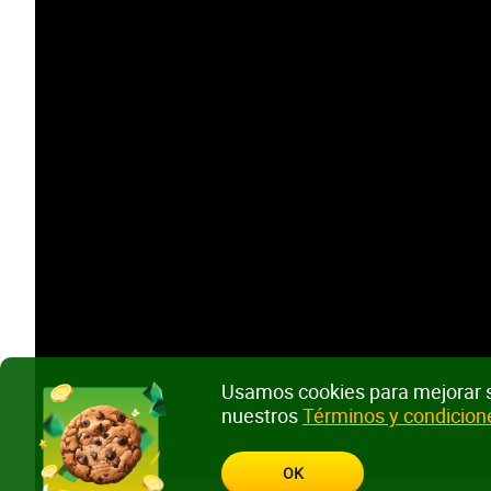
Usamos cookies para mejorar s
nuestros
Términos y condicion
OK