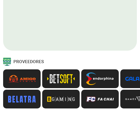
PROVEEDORES