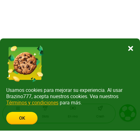
Usamos cookies para mejorar su experiencia. Al usar
Brazino777, acepta nuestros cookies. Vea nuestros
Términos y condiciones
para más.
Menu
Slots
En vivo
Crash
OK