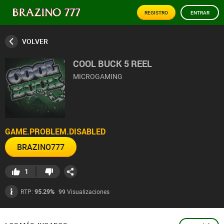
REGISTRO
ENTRAR
VOLVER
COOL BUCK 5 REEL
MICROGAMING
GAME.PROBLEM.DISABLED
BRAZINO777
1
99
Visualizaciones
RTP:
95.29%