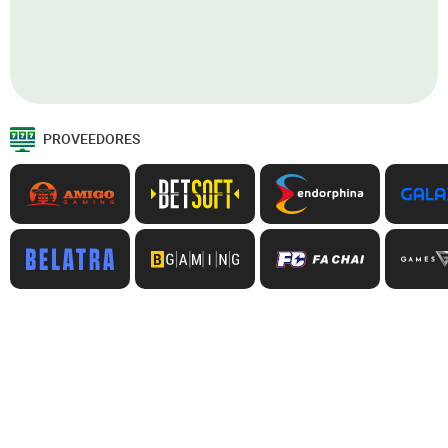
PROVEEDORES