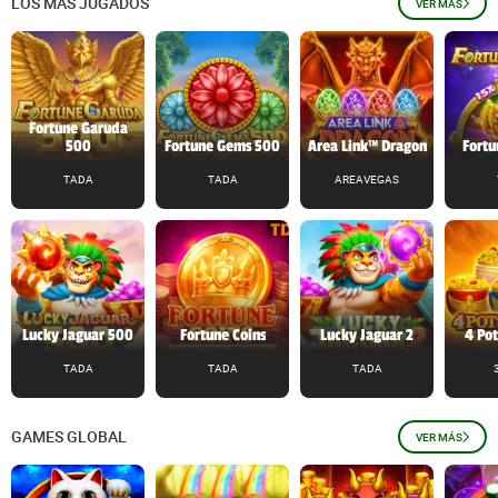
LOS MÁS JUGADOS
VER MÁS
Fortune Garuda
500
Fortune Gems 500
Area Link™ Dragon
Fortu
TADA
TADA
AREAVEGAS
Lucky Jaguar 500
Fortune Coins
Lucky Jaguar 2
4 Pot
TADA
TADA
TADA
GAMES GLOBAL
VER MÁS