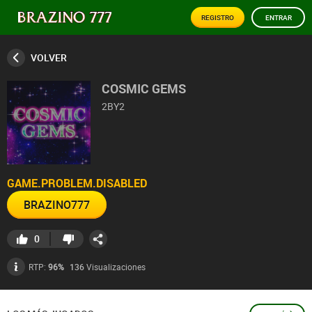
REGISTRO
ENTRAR
VOLVER
COSMIC GEMS
2BY2
GAME.PROBLEM.DISABLED
BRAZINO777
0
136
Visualizaciones
RTP:
96%