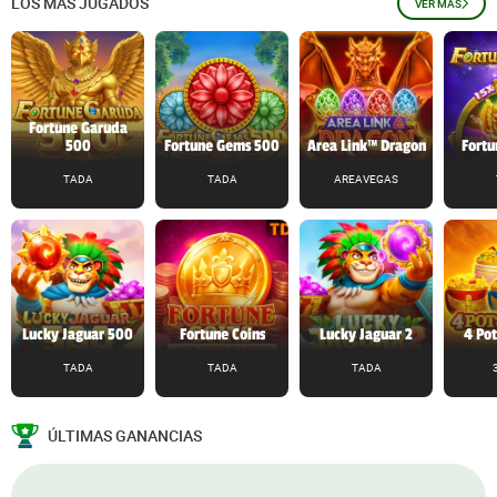
LOS MÁS JUGADOS
VER MÁS
Fortune Garuda
500
Fortune Gems 500
Area Link™ Dragon
Fortu
TADA
TADA
AREAVEGAS
Lucky Jaguar 500
Fortune Coins
Lucky Jaguar 2
4 Pot
TADA
TADA
TADA
ÚLTIMAS GANANCIAS