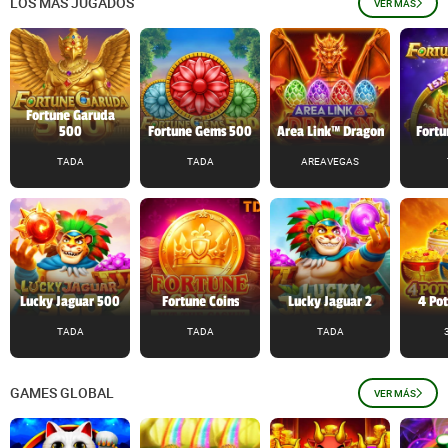
LOS MÁS JUGADOS
VER MÁS
Fortune Garuda
500
Fortune Gems 500
Area Link™ Dragon
Fortu
TADA
TADA
AREAVEGAS
Lucky Jaguar 500
Fortune Coins
Lucky Jaguar 2
4 Pot
TADA
TADA
TADA
GAMES GLOBAL
VER MÁS