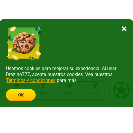
Usamos cookies para mejorar su experiencia. Al usar
Brazino777, acepta nuestros cookies. Vea nuestros
Términos y condiciones
para más.
Menu
Slots
En vivo
Crash
OK
Brazino 777
Juegos De Casino