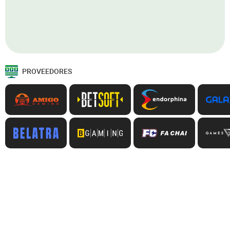
PROVEEDORES