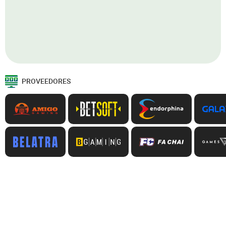
PROVEEDORES