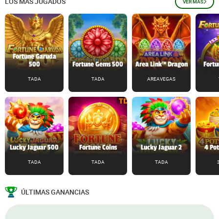
LOS MÁS JUGADOS
VER MÁS
Fortune Garuda
500
Fortune Gems 500
Area Link™ Dragon
Fortu
TADA
TADA
AREAVEGAS
Lucky Jaguar 500
Fortune Coins
Lucky Jaguar 2
4 Pot
TADA
TADA
TADA
ÚLTIMAS GANANCIAS