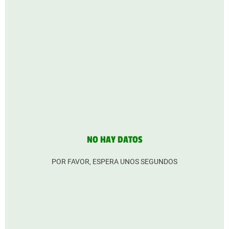
NO HAY DATOS
POR FAVOR, ESPERA UNOS SEGUNDOS