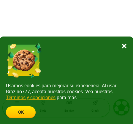
Usamos cookies para mejorar su experiencia. Al usar
Brazino777, acepta nuestros cookies. Vea nuestros
Términos y condiciones
para más.
Menu
Slots
En vivo
Crash
OK