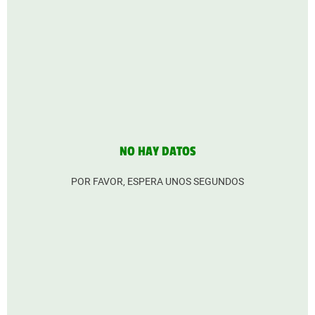
NO HAY DATOS
POR FAVOR, ESPERA UNOS SEGUNDOS