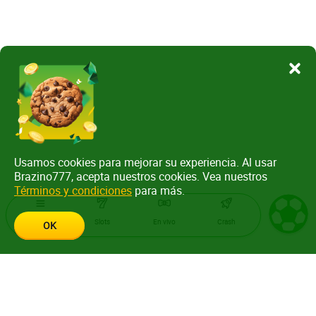
Usamos cookies para mejorar su experiencia. Al usar
Brazino777, acepta nuestros cookies. Vea nuestros
Términos y condiciones
para más.
Menu
Slots
En vivo
Crash
OK
Brazino 777
Juegos De Casino