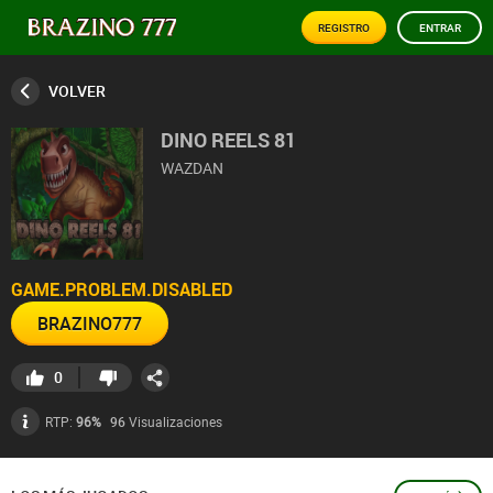
REGISTRO
ENTRAR
VOLVER
DINO REELS 81
WAZDAN
GAME.PROBLEM.DISABLED
BRAZINO777
0
96
Visualizaciones
RTP:
96%