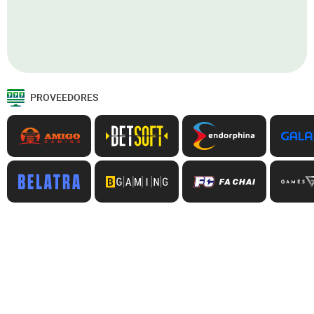
PROVEEDORES