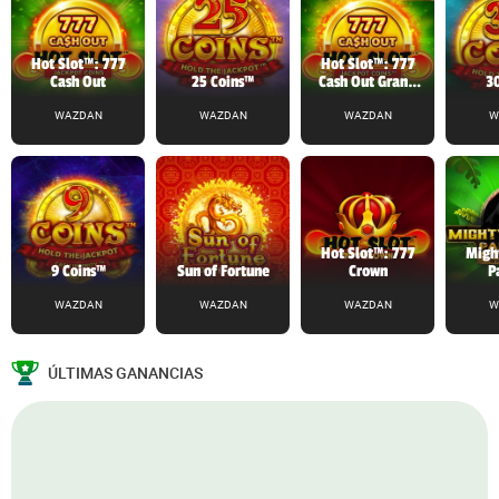
Hot Slot™: 777
Hot Slot™: 777
Cash Out
25 Coins™
Cash Out Grand
30
Gold Edition
WAZDAN
WAZDAN
WAZDAN
W
Hot Slot™: 777
Migh
9 Coins™
Sun of Fortune
Crown
P
WAZDAN
WAZDAN
WAZDAN
W
ÚLTIMAS GANANCIAS