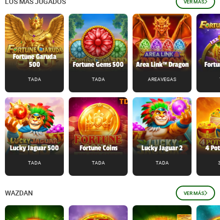
LOS MÁS JUGADOS
VER MÁS
Fortune Garuda
500
Fortune Gems 500
Area Link™ Dragon
Fortu
TADA
TADA
AREAVEGAS
Lucky Jaguar 500
Fortune Coins
Lucky Jaguar 2
4 Pot
TADA
TADA
TADA
WAZDAN
VER MÁS