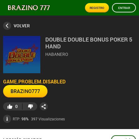
REGISTRO
ENTRAR
VOLVER
DOUBLE DOUBLE BONUS POKER 5
HAND
HABANERO
GAME.PROBLEM.DISABLED
BRAZINO777
0
397
Visualizaciones
RTP:
98%