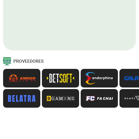
PROVEEDORES