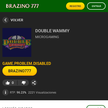
REGISTRO
ENTRAR
VOLVER
DOUBLE WAMMY
MICROGAMING
GAME.PROBLEM.DISABLED
BRAZINO777
0
2221
Visualizaciones
RTP:
96.23%