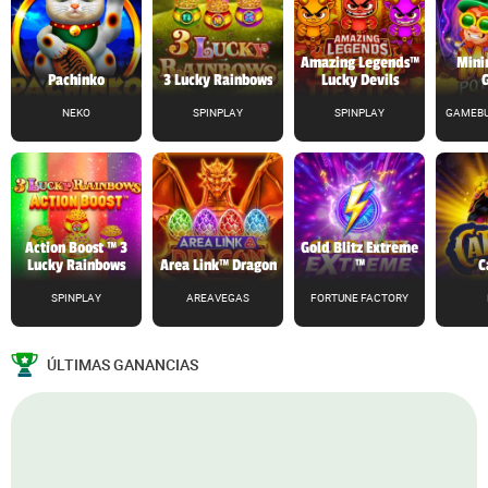
Amazing Legends™
Mini
Pachinko
3 Lucky Rainbows
Lucky Devils
NEKO
SPINPLAY
SPINPLAY
GAMEBU
Action Boost ™ 3
Gold Blitz Extreme
Lucky Rainbows
Area Link™ Dragon
™
C
SPINPLAY
AREAVEGAS
FORTUNE FACTORY
ÚLTIMAS GANANCIAS