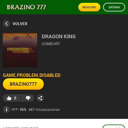
REGISTRO
ENTRAR
VOLVER
DRAGON KING
GAMEART
GAME.PROBLEM.DISABLED
BRAZINO777
0
487
Visualizaciones
RTP:
96%