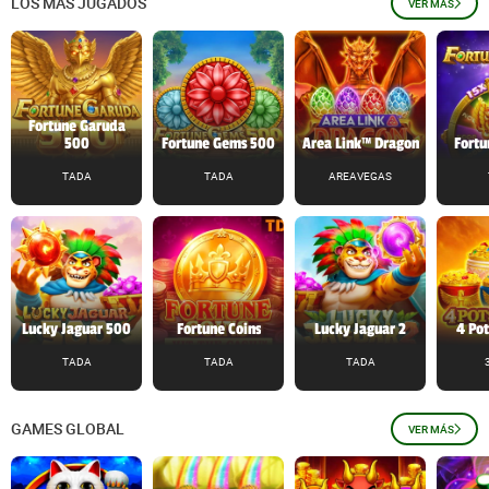
LOS MÁS JUGADOS
VER MÁS
Fortune Garuda
500
Fortune Gems 500
Area Link™ Dragon
Fortu
TADA
TADA
AREAVEGAS
Lucky Jaguar 500
Fortune Coins
Lucky Jaguar 2
4 Pot
TADA
TADA
TADA
GAMES GLOBAL
VER MÁS