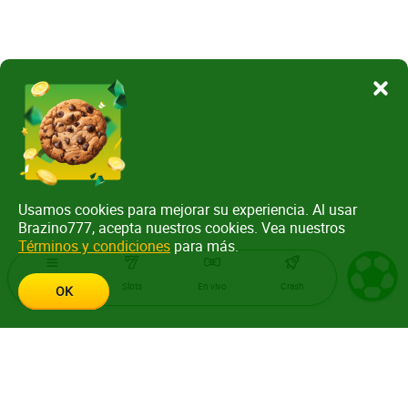
Usamos cookies para mejorar su experiencia. Al usar
Brazino777, acepta nuestros cookies. Vea nuestros
Términos y condiciones
para más.
Menu
Slots
En vivo
Crash
OK
Brazino 777
Juegos De Casino