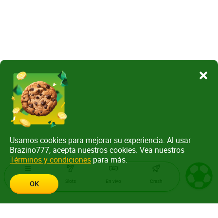
Usamos cookies para mejorar su experiencia. Al usar
Brazino777, acepta nuestros cookies. Vea nuestros
Términos y condiciones
para más.
Menu
Slots
En vivo
Crash
OK