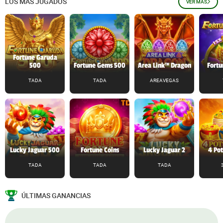
LOS MÁS JUGADOS
VER MÁS
Fortune Garuda
500
Fortune Gems 500
Area Link™ Dragon
Fortu
TADA
TADA
AREAVEGAS
Lucky Jaguar 500
Fortune Coins
Lucky Jaguar 2
4 Pot
TADA
TADA
TADA
ÚLTIMAS GANANCIAS