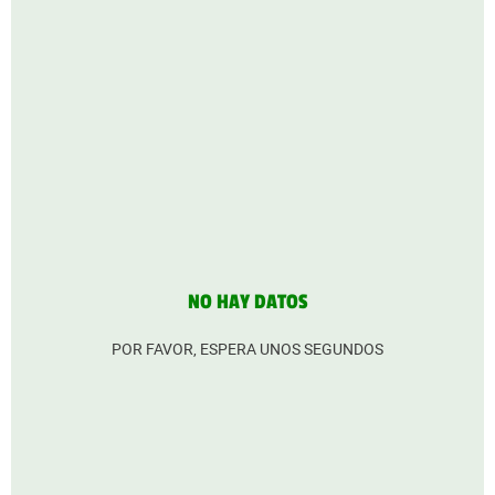
NO HAY DATOS
POR FAVOR, ESPERA UNOS SEGUNDOS