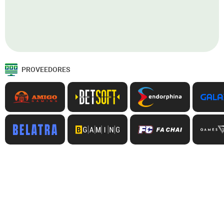
PROVEEDORES