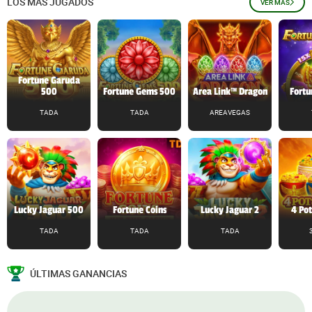
LOS MÁS JUGADOS
VER MÁS
Fortune Garuda
500
Fortune Gems 500
Area Link™ Dragon
Fortu
TADA
TADA
AREAVEGAS
Lucky Jaguar 500
Fortune Coins
Lucky Jaguar 2
4 Pot
TADA
TADA
TADA
ÚLTIMAS GANANCIAS