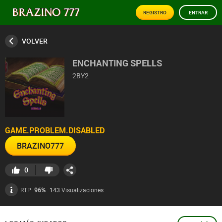
REGISTRO
ENTRAR
VOLVER
ENCHANTING SPELLS
2BY2
GAME.PROBLEM.DISABLED
BRAZINO777
0
143
Visualizaciones
RTP:
96%