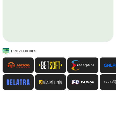
PROVEEDORES