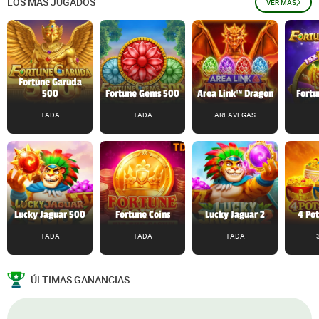
LOS MÁS JUGADOS
VER MÁS
Fortune Garuda
500
Fortune Gems 500
Area Link™ Dragon
Fortu
TADA
TADA
AREAVEGAS
Lucky Jaguar 500
Fortune Coins
Lucky Jaguar 2
4 Pot
TADA
TADA
TADA
ÚLTIMAS GANANCIAS