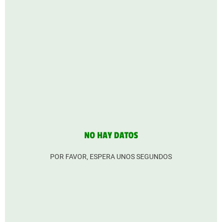
NO HAY DATOS
POR FAVOR, ESPERA UNOS SEGUNDOS