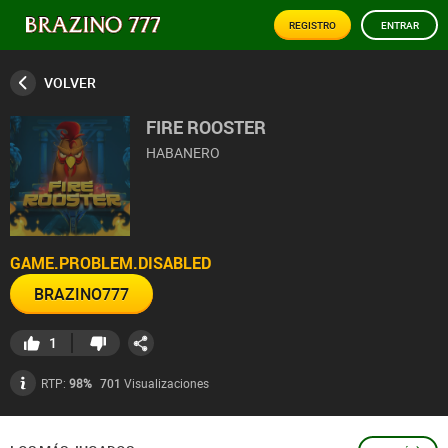
REGISTRO
ENTRAR
VOLVER
FIRE ROOSTER
HABANERO
GAME.PROBLEM.DISABLED
BRAZINO777
1
701
Visualizaciones
RTP:
98%