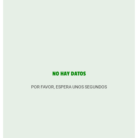
NO HAY DATOS
POR FAVOR, ESPERA UNOS SEGUNDOS