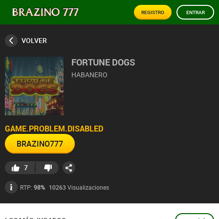
REGISTRO
ENTRAR
VOLVER
FORTUNE DOGS
HABANERO
GAME.PROBLEM.DISABLED
BRAZINO777
7
10263
Visualizaciones
RTP:
98%