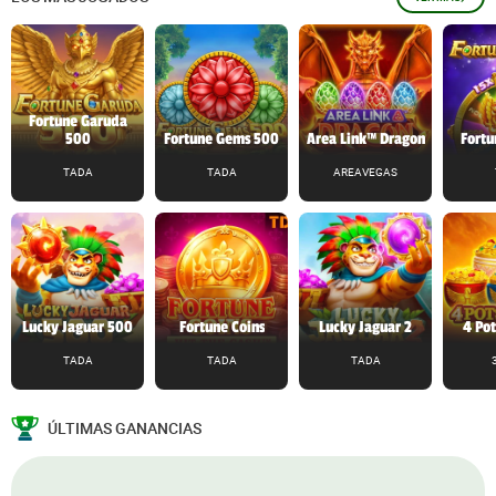
Fortune Garuda
500
Fortune Gems 500
Area Link™ Dragon
Fortu
TADA
TADA
AREAVEGAS
Lucky Jaguar 500
Fortune Coins
Lucky Jaguar 2
4 Pot
TADA
TADA
TADA
ÚLTIMAS GANANCIAS