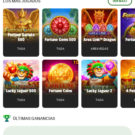
LOS MÁS JUGADOS
VER MÁS
Fortune Garuda
500
Fortune Gems 500
Area Link™ Dragon
Fortu
TADA
TADA
AREAVEGAS
Lucky Jaguar 500
Fortune Coins
Lucky Jaguar 2
4 Pot
TADA
TADA
TADA
ÚLTIMAS GANANCIAS