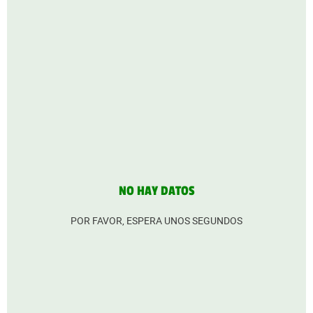
NO HAY DATOS
POR FAVOR, ESPERA UNOS SEGUNDOS