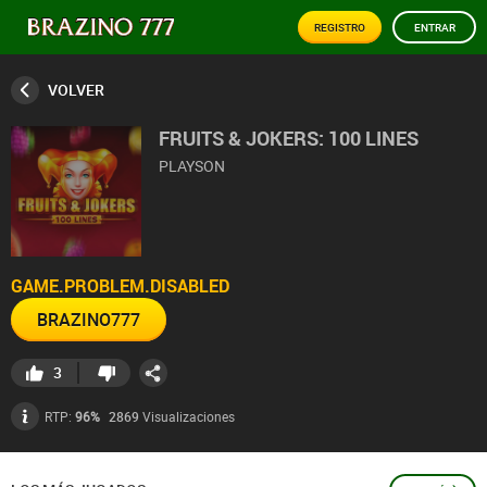
REGISTRO
ENTRAR
VOLVER
FRUITS & JOKERS: 100 LINES
PLAYSON
GAME.PROBLEM.DISABLED
BRAZINO777
3
2869
Visualizaciones
RTP:
96%