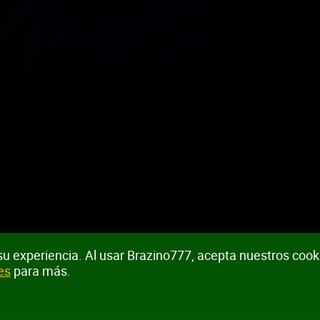
u experiencia. Al usar Brazino777, acepta nuestros cook
es
para más.