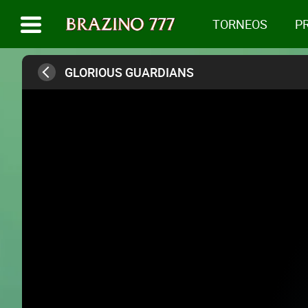
TORNEOS
P
GLORIOUS GUARDIANS