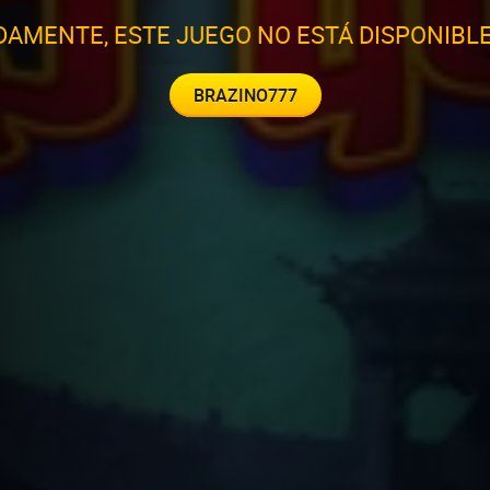
MENTE, ESTE JUEGO NO ESTÁ DISPONIBLE
BRAZINO777