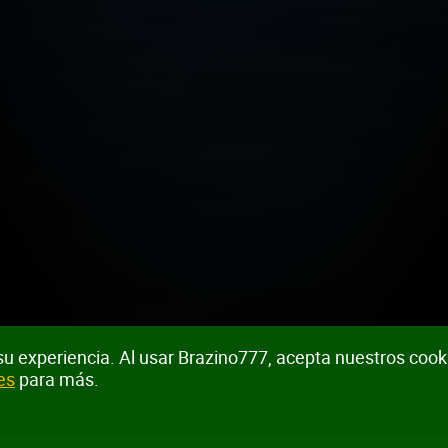
u experiencia. Al usar Brazino777, acepta nuestros cook
es
para más.