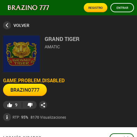
REGISTRO
ENTRAR
VOLVER
GRAND TIGER
AMATIC
GAME.PROBLEM.DISABLED
BRAZINO777
9
8170
Visualizaciones
RTP:
95%