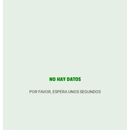
NO HAY DATOS
POR FAVOR, ESPERA UNOS SEGUNDOS