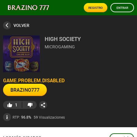
REGISTRO
ENTRAR
VOLVER
HIGH SOCIETY
MICROGAMING
GAME.PROBLEM.DISABLED
BRAZINO777
1
59
Visualizaciones
RTP:
96.8%