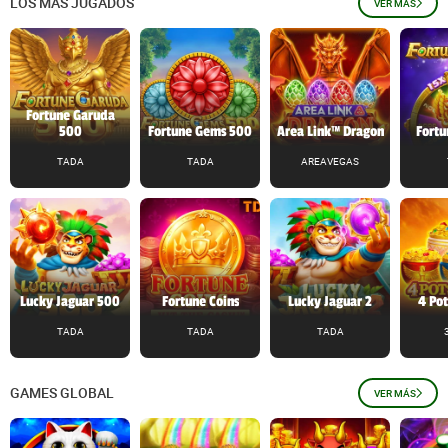
LOS MÁS JUGADOS
VER MÁS
Fortune Garuda
500
Fortune Gems 500
Area Link™ Dragon
Fortu
TADA
TADA
AREAVEGAS
Lucky Jaguar 500
Fortune Coins
Lucky Jaguar 2
4 Pot
TADA
TADA
TADA
GAMES GLOBAL
VER MÁS