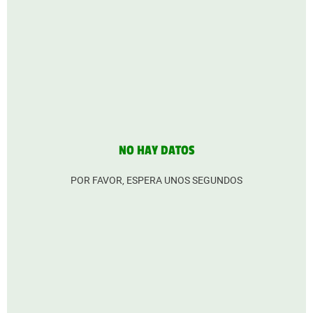
NO HAY DATOS
POR FAVOR, ESPERA UNOS SEGUNDOS