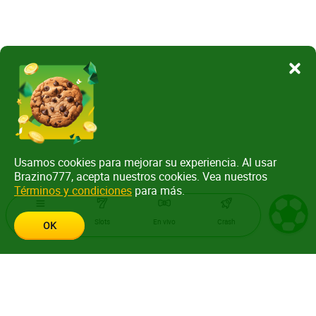
Usamos cookies para mejorar su experiencia. Al usar
Brazino777, acepta nuestros cookies. Vea nuestros
Términos y condiciones
para más.
Menu
Slots
En vivo
Crash
OK
Brazino 777
Juegos De Casino