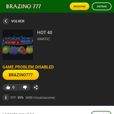
REGISTRO
ENTRAR
VOLVER
HOT 40
AMATIC
GAME.PROBLEM.DISABLED
BRAZINO777
0
3050
Visualizaciones
RTP:
95%