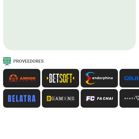
PROVEEDORES