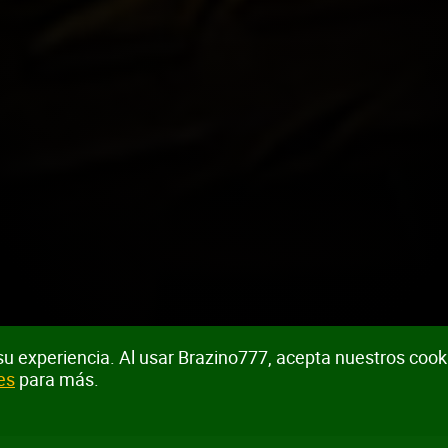
u experiencia. Al usar Brazino777, acepta nuestros cook
es
para más.