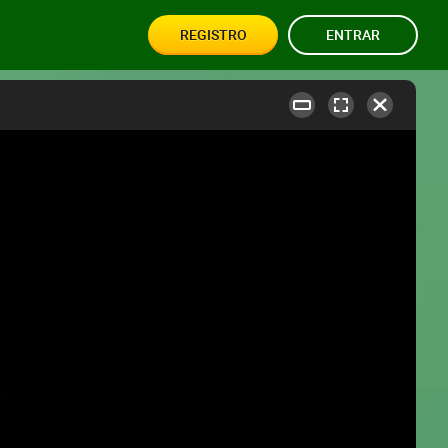
REGISTRO
ENTRAR