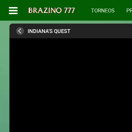
TORNEOS
P
INDIANA'S QUEST