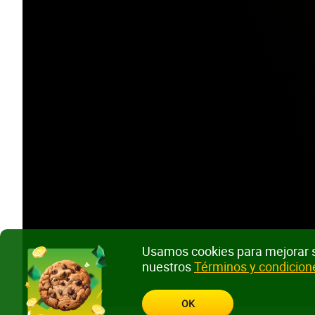
Usamos cookies para mejorar s
nuestros
Términos y condicion
OK