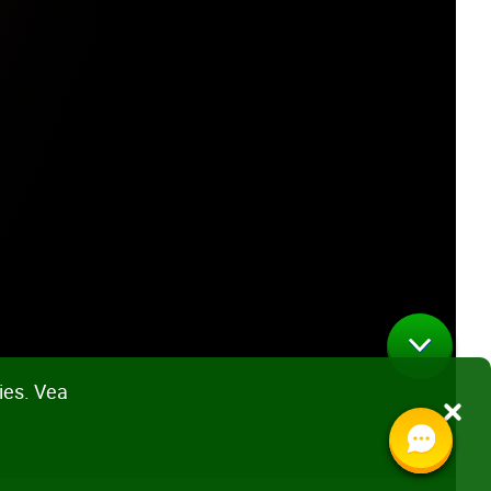
ies. Vea