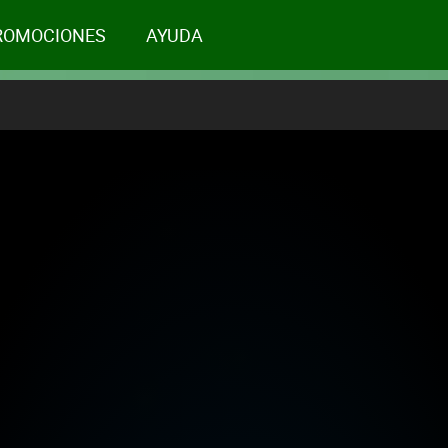
ROMOCIONES
AYUDA