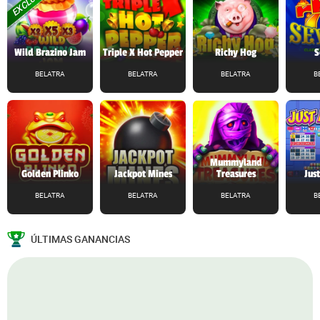
Wild Brazino Jam
Triple X Hot Pepper
Richy Hog
S
BELATRA
BELATRA
BELATRA
B
Mummyland
Golden Plinko
Jackpot Mines
Treasures
Jus
BELATRA
BELATRA
BELATRA
B
ÚLTIMAS GANANCIAS