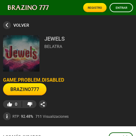
REGISTRO
ENTRAR
VOLVER
JEWELS
BELATRA
GAME.PROBLEM.DISABLED
BRAZINO777
0
711
Visualizaciones
RTP:
92.48%