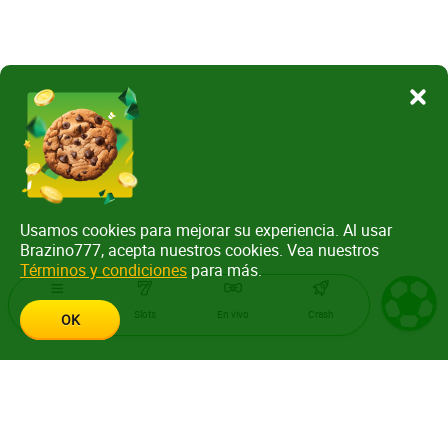
Usamos cookies para mejorar su experiencia. Al usar
Brazino777, acepta nuestros cookies. Vea nuestros
Términos y condiciones
para más.
Menu
Slots
En vivo
Crash
OK
Brazino 777
Juegos De Casino