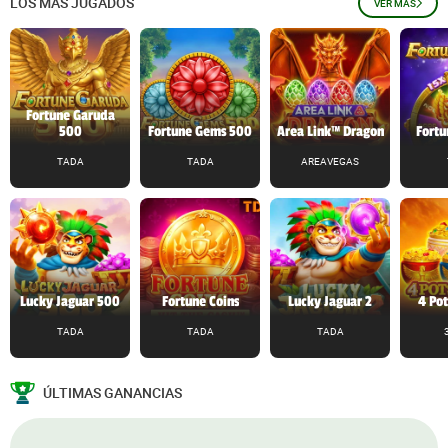
LOS MÁS JUGADOS
VER MÁS
Fortune Garuda
500
Fortune Gems 500
Area Link™ Dragon
Fortu
TADA
TADA
AREAVEGAS
Lucky Jaguar 500
Fortune Coins
Lucky Jaguar 2
4 Pot
TADA
TADA
TADA
ÚLTIMAS GANANCIAS