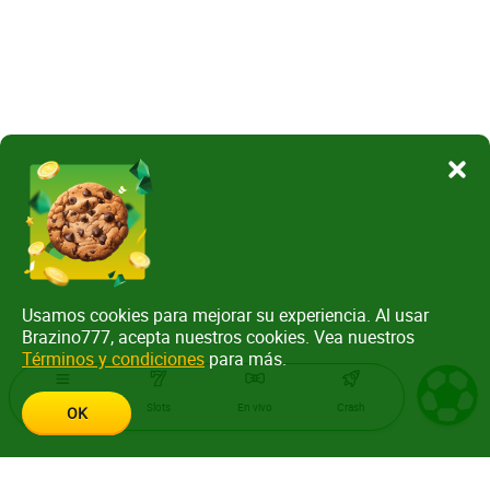
Usamos cookies para mejorar su experiencia. Al usar
Brazino777, acepta nuestros cookies. Vea nuestros
Términos y condiciones
para más.
Menu
Slots
En vivo
Crash
OK