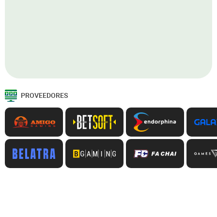
PROVEEDORES