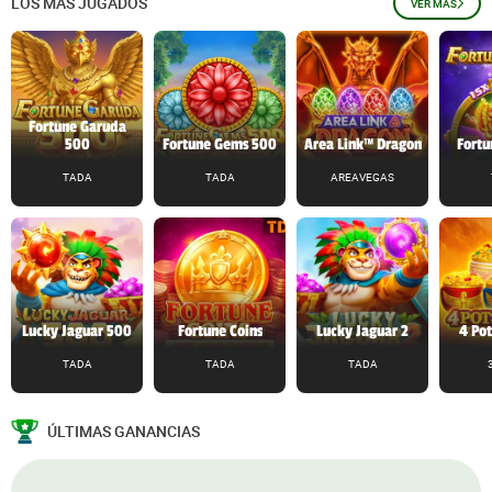
LOS MÁS JUGADOS
VER MÁS
Fortune Garuda
500
Fortune Gems 500
Area Link™ Dragon
Fortu
TADA
TADA
AREAVEGAS
Lucky Jaguar 500
Fortune Coins
Lucky Jaguar 2
4 Pot
TADA
TADA
TADA
ÚLTIMAS GANANCIAS