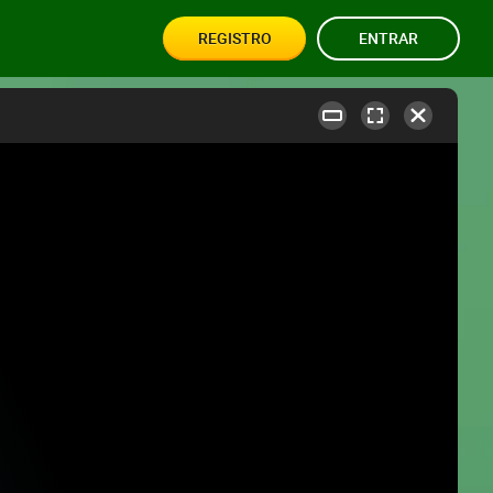
REGISTRO
ENTRAR