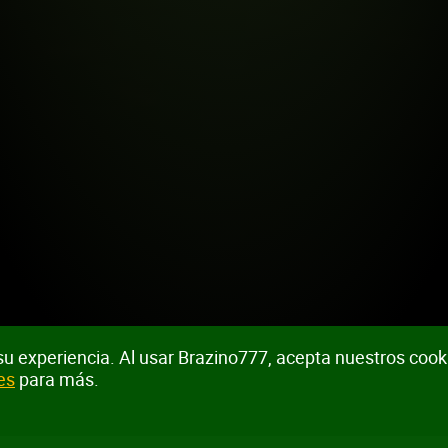
u experiencia. Al usar Brazino777, acepta nuestros cook
es
para más.