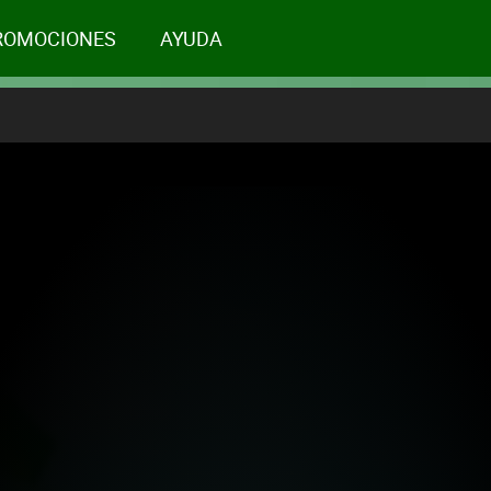
ROMOCIONES
AYUDA