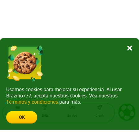
Usamos cookies para mejorar su experiencia. Al usar
Brazino777, acepta nuestros cookies. Vea nuestros
Términos y condiciones
para más.
Menu
Slots
En vivo
Crash
OK