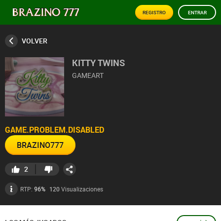
REGISTRO
ENTRAR
VOLVER
KITTY TWINS
GAMEART
GAME.PROBLEM.DISABLED
BRAZINO777
2
120
Visualizaciones
RTP:
96%