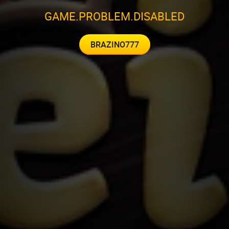
GAME.PROBLEM.DISABLED
BRAZINO777