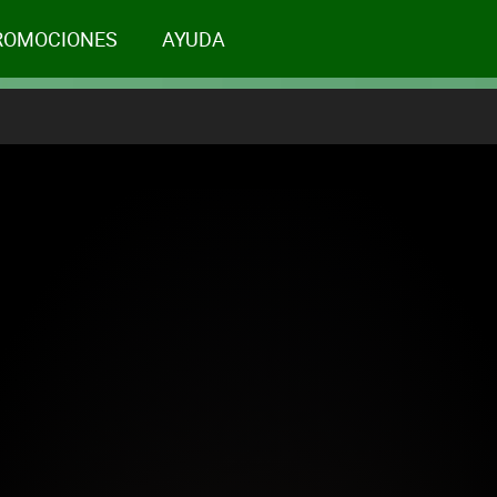
ROMOCIONES
AYUDA