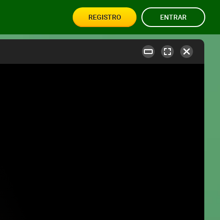
REGISTRO
ENTRAR