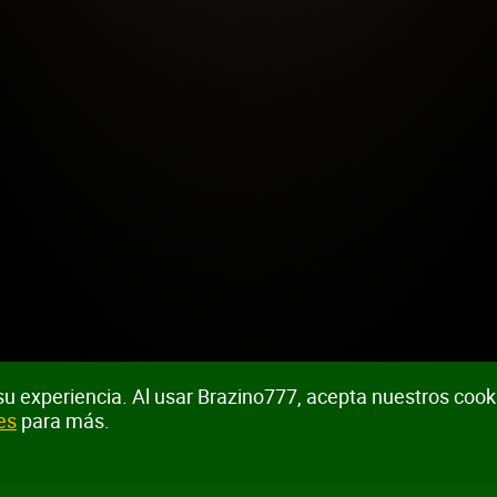
u experiencia. Al usar Brazino777, acepta nuestros cook
es
para más.