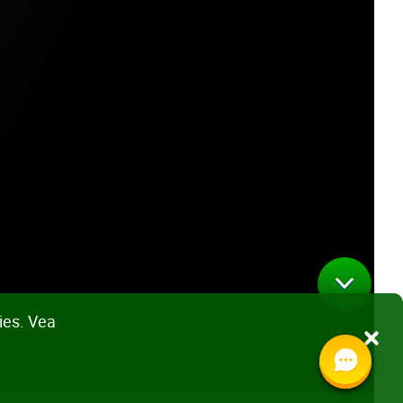
ies. Vea