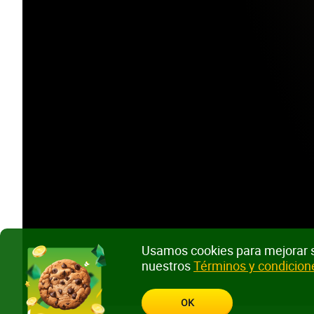
Usamos cookies para mejorar s
nuestros
Términos y condicion
OK