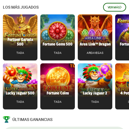
LOS MÁS JUGADOS
VER MÁS
Fortune Garuda
500
Fortune Gems 500
Area Link™ Dragon
Fortu
TADA
TADA
AREAVEGAS
Lucky Jaguar 500
Fortune Coins
Lucky Jaguar 2
4 Pot
TADA
TADA
TADA
ÚLTIMAS GANANCIAS