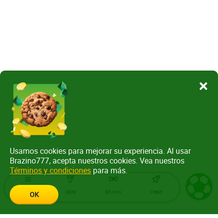
Usamos cookies para mejorar su experiencia. Al usar
Brazino777, acepta nuestros cookies. Vea nuestros
Términos y condiciones
para más.
Menu
Slots
En vivo
Crash
OK