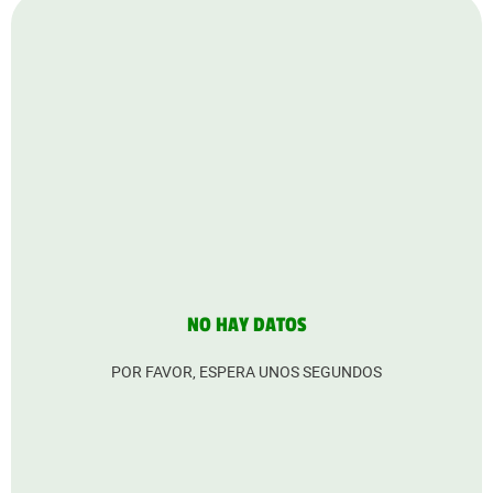
NO HAY DATOS
POR FAVOR, ESPERA UNOS SEGUNDOS