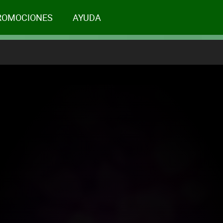
ROMOCIONES
AYUDA