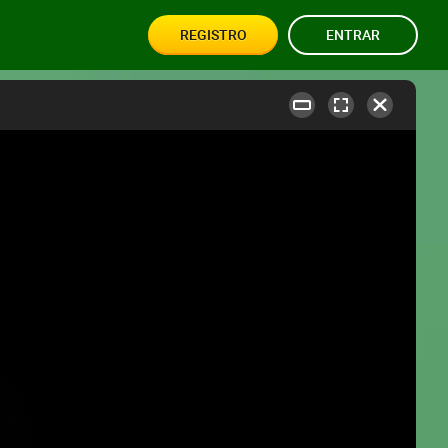
REGISTRO
ENTRAR